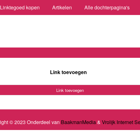
Linktegoed kopen
Artikelen
Alle dochterpagina's
Link toevoegen
Link toevoegen
ight © 2023 Onderdeel van
BaakmanMedia
&
Vrolijk Internet S